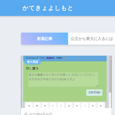
かてきょよしもと
新着記事
公立から東大に入るには
東大英語
2022年4月26日