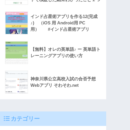
インド占星術アプリを作る12(完成
♪) （iOS 用 Android用 PC
用） #インド占星術アプリ
【無料】オレの英単語♪ ー 英単語ト
レーニングアプリの使い方
神奈川県公立高校入試の合否予想
Webアプリ そわそわ.net
カテゴリー