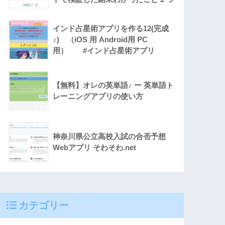
インド占星術アプリを作る12(完成
♪) （iOS 用 Android用 PC
用） #インド占星術アプリ
【無料】オレの英単語♪ ー 英単語ト
レーニングアプリの使い方
神奈川県公立高校入試の合否予想
Webアプリ そわそわ.net
カテゴリー