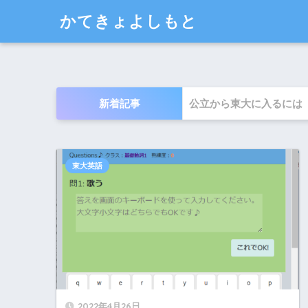
かてきょよしもと
新着記事
公立から東大に入るには
東大英語
2022年4月26日