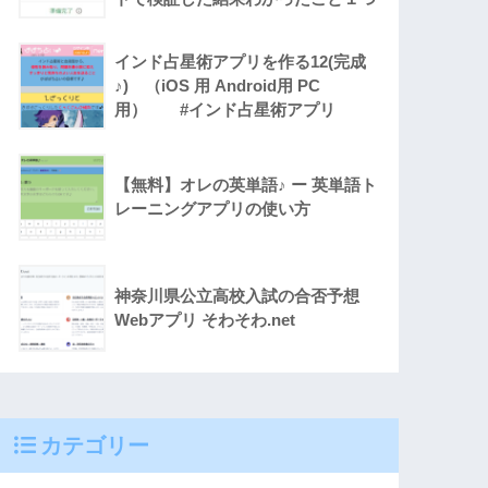
インド占星術アプリを作る12(完成
♪) （iOS 用 Android用 PC
用） #インド占星術アプリ
【無料】オレの英単語♪ ー 英単語ト
レーニングアプリの使い方
神奈川県公立高校入試の合否予想
Webアプリ そわそわ.net
カテゴリー