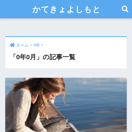
かてきょよしもと
ホーム
0年
「0年0月」の記事一覧