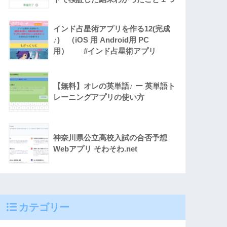
インド占星術アプリを作る12(完成
♪) （iOS 用 Android用 PC
用） #インド占星術アプリ
【無料】オレの英単語♪ ー 英単語ト
レーニングアプリの使い方
神奈川県公立高校入試の合否予想
Webアプリ そわそわ.net
カテゴリー